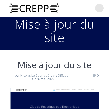
Passer
au
contenu
Mise à jour du
site
Mise à jour du site
par
Nicolas Le Guerroué
dans
Diffusion
0
sur 26 mai, 2025