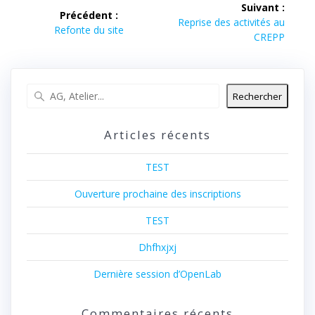
Suivant :
Précédent :
de
Article
Reprise des activités au
Article
Refonte du site
suivant :
CREPP
précédent :
l’article
Rechercher
Articles récents
TEST
Ouverture prochaine des inscriptions
TEST
Dhfhxjxj
Dernière session d’OpenLab
Commentaires récents